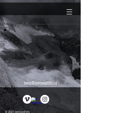
berg@seriousfilm.nl
© 2021 seriousFilm